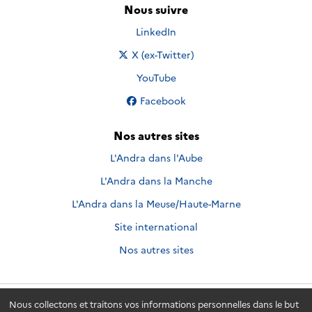
Nous suivre
Nous suivre sur
LinkedIn
Nous suivre sur
X (ex-Twitter)
Nous suivre sur
YouTube
Nous suivre sur
Facebook
Nos autres sites
L'Andra dans l'Aube
L'Andra dans la Manche
L'Andra dans la Meuse/Haute-Marne
Site international
Nos autres sites
Nous collectons et traitons vos informations personnelles dans le but
Andra.fr
© 2026 - Andra. Tous droits réservés.