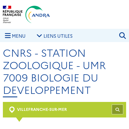
Aller au contenu principal
Skip to navigation
R
MENU
LIENS UTILES
CNRS - STATION
ZOOLOGIQUE - UMR
7009 BIOLOGIE DU
DEVELOPPEMENT
VILLEFRANCHE-SUR-MER
REC