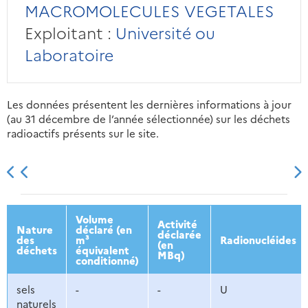
MACROMOLECULES VEGETALES
Exploitant :
Université ou
Laboratoire
Les données présentent les dernières informations à jour
(au 31 décembre de l’année sélectionnée) sur les déchets
radioactifs présents sur le site.
2013
2014
2015
2016
Volume
Activité
Nature
déclaré (en
déclarée
des
m³
Radionucléides
(en
déchets
équivalent
MBq)
conditionné)
sels
-
-
U
naturels