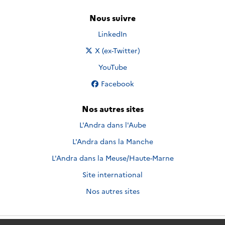
Nous suivre
Nous suivre sur
LinkedIn
Nous suivre sur
X (ex-Twitter)
Nous suivre sur
YouTube
Nous suivre sur
Facebook
Nos autres sites
L'Andra dans l'Aube
L'Andra dans la Manche
L'Andra dans la Meuse/Haute-Marne
Site international
Nos autres sites