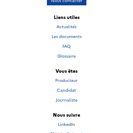
Nous contacter
Liens utiles
Actualités
Les documents
FAQ
Glossaire
Vous êtes
Producteur
Candidat
Journaliste
Nous suivre
Nous suivre sur
LinkedIn