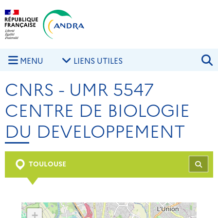
Aller au contenu principal
Skip to navigation
R
MENU
LIENS UTILES
CNRS - UMR 5547
CENTRE DE BIOLOGIE
DU DEVELOPPEMENT
TOULOUSE
REC
+