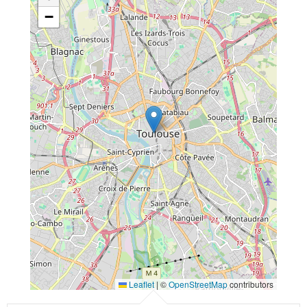
−
Leaflet
|
©
OpenStreetMap
contributors