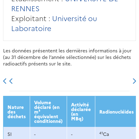
RENNES
Exploitant :
Université ou
Laboratoire
Les données présentent les dernières informations à jour
(au 31 décembre de l’année sélectionnée) sur les déchets
radioactifs présents sur le site.
2013
2014
2015
2016
Volume
Activité
Nature
déclaré (en
déclarée
des
m³
Radionucléides
(en
déchets
équivalent
MBq)
conditionné)
41
SI
-
-
Ca