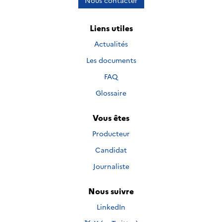
Nous contacter
Liens utiles
Actualités
Les documents
FAQ
Glossaire
Vous êtes
Producteur
Candidat
Journaliste
Nous suivre
Nous suivre sur
LinkedIn