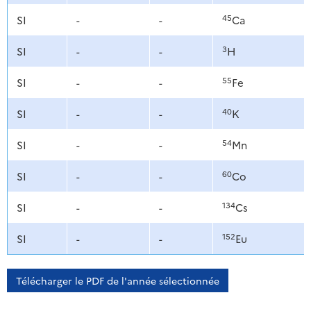
45
SI
-
-
Ca
3
SI
-
-
H
55
SI
-
-
Fe
40
SI
-
-
K
54
SI
-
-
Mn
60
SI
-
-
Co
134
SI
-
-
Cs
152
SI
-
-
Eu
Télécharger le PDF de l'année sélectionnée