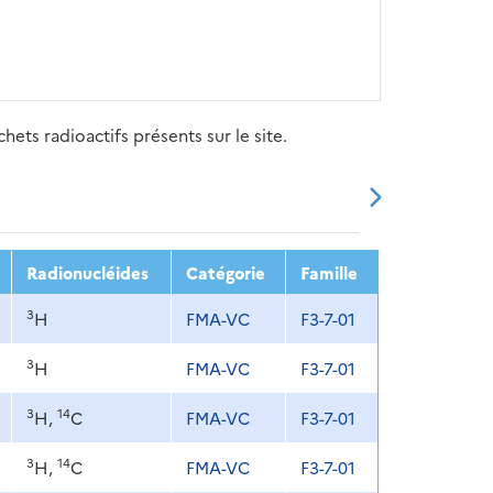
ets radioactifs présents sur le site.
20
2021
2022
2023
2024
Radionucléides
Catégorie
Famille
3
H
FMA-VC
F3-7-01
3
H
FMA-VC
F3-7-01
3
14
H,
C
FMA-VC
F3-7-01
3
14
H,
C
FMA-VC
F3-7-01