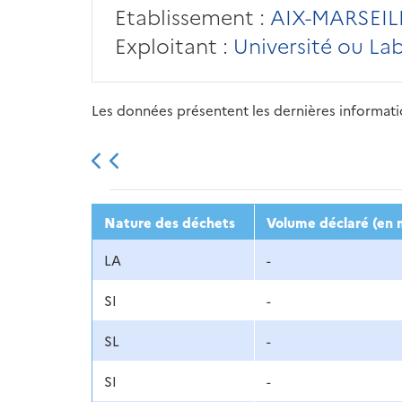
Etablissement :
AIX-MARSEIL
Exploitant :
Université ou La
Les données présentent les dernières information
2013
2014
2015
Nature des déchets
Volume déclaré (en 
LA
-
SI
-
SL
-
SI
-