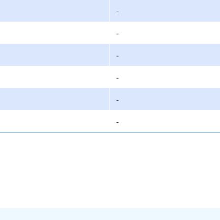
-
-
-
-
-
-