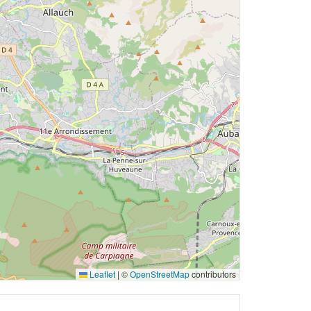
Leaflet
|
©
OpenStreetMap
contributors