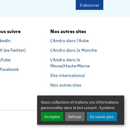
S’abonner
us suivre
Nos autres sites
s suivre sur
nkedIn
L'Andra dans l'Aube
Nous suivre sur
X (ex-Twitter)
L'Andra dans la Manche
s suivre sur
uTube
L'Andra dans la
Meuse/Haute-Marne
Nous suivre sur
Facebook
Site international
Nos autres sites
Nous collectons et traitons vos informations
personnelles dans le but suivant :
Système
.
Accepter
Refuser
En savoir plus
© 2026 - Andra. Tous droits réservés.