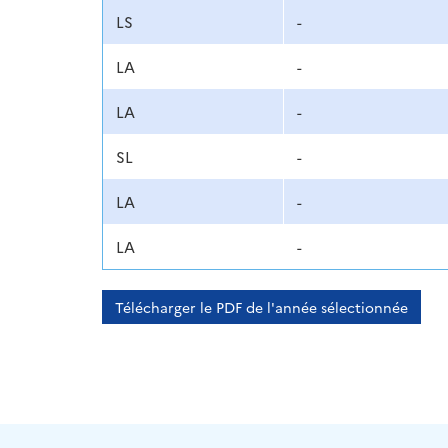
LS
-
LA
-
LA
-
SL
-
LA
-
LA
-
Télécharger le PDF de l'année sélectionnée