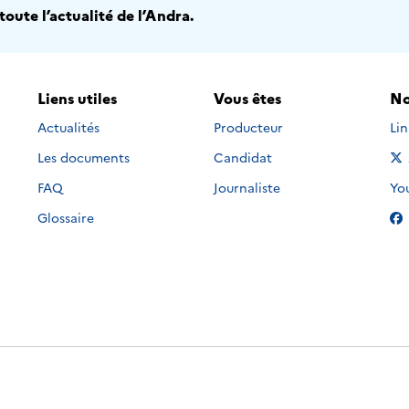
oute l’actualité de l’Andra.
Liens utiles
Vous êtes
No
Nou
Actualités
Producteur
Li
Les documents
Candidat
Nou
FAQ
Journaliste
Yo
Glossaire