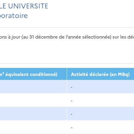
LE UNIVERSITE
boratoire
s à jour (au 31 décembre de l’année sélectionnée) sur les déch
2016
2017
2018
2019
20
m³ équivalent conditionné)
Activité déclarée (en MBq)
-
-
-
-