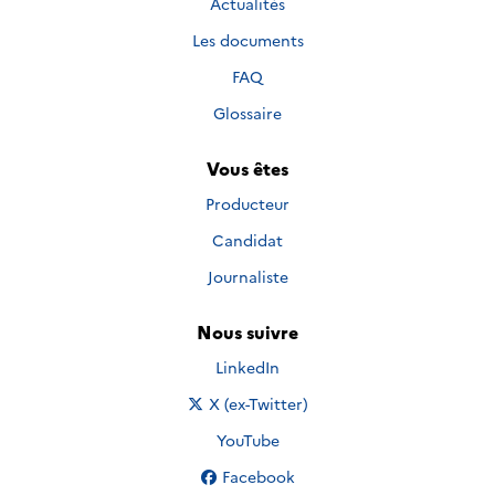
Actualités
Les documents
FAQ
Glossaire
Vous êtes
Producteur
Candidat
Journaliste
Nous suivre
Nous suivre sur
LinkedIn
Nous suivre sur
X (ex-Twitter)
Nous suivre sur
YouTube
Nous suivre sur
Facebook