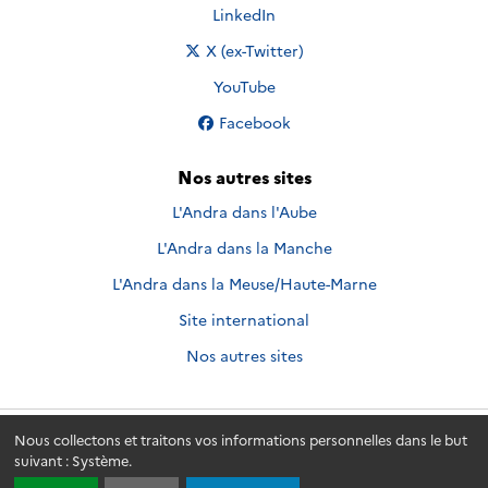
Nous suivre sur
LinkedIn
Nous suivre sur
X (ex-Twitter)
Nous suivre sur
YouTube
Nous suivre sur
Facebook
Nos autres sites
L'Andra dans l'Aube
L'Andra dans la Manche
L'Andra dans la Meuse/Haute-Marne
Site international
Nos autres sites
Nous collectons et traitons vos informations personnelles dans le but
Andra.fr
© 2026 - Andra. Tous droits réservés.
suivant :
Système
.