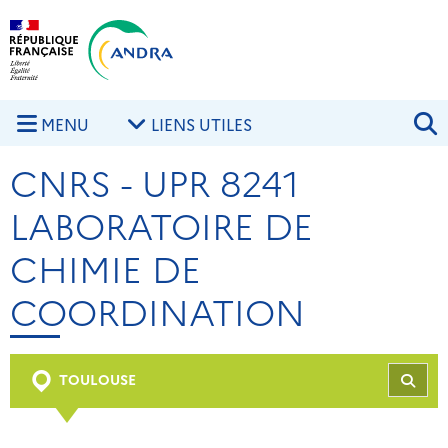
Aller au contenu principal
Skip to navigation
R
MENU
LIENS UTILES
CNRS - UPR 8241
LABORATOIRE DE
CHIMIE DE
COORDINATION
TOULOUSE
REC