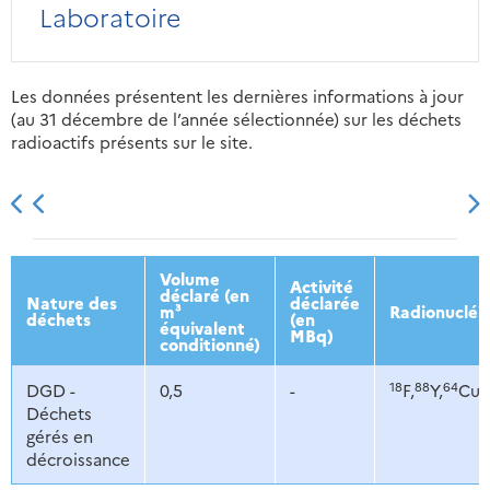
Laboratoire
Les données présentent les dernières informations à jour
(au 31 décembre de l’année sélectionnée) sur les déchets
radioactifs présents sur le site.
2013
2014
2015
2016
Volume
Activité
déclaré (en
Nature des
déclarée
m³
Radionucléi
déchets
(en
équivalent
MBq)
conditionné)
18
88
64
DGD -
0,5
-
F,
Y,
Cu,
Déchets
gérés en
décroissance