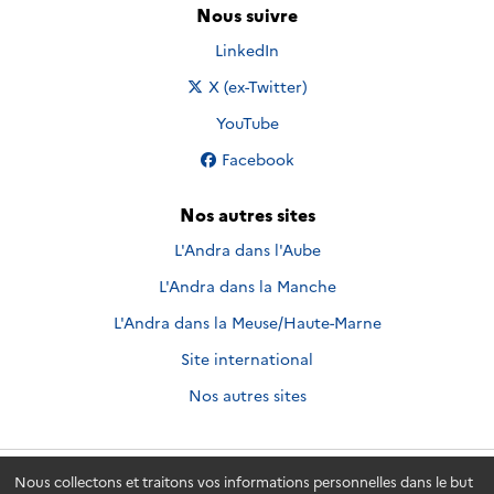
Nous suivre
Nous suivre sur
LinkedIn
Nous suivre sur
X (ex-Twitter)
Nous suivre sur
YouTube
Nous suivre sur
Facebook
Nos autres sites
L'Andra dans l'Aube
L'Andra dans la Manche
L'Andra dans la Meuse/Haute-Marne
Site international
Nos autres sites
Nous collectons et traitons vos informations personnelles dans le but
Andra.fr
© 2026 - Andra. Tous droits réservés.