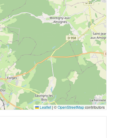
Leaflet
|
©
OpenStreetMap
contributors