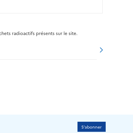
ets radioactifs présents sur le site.
20
2021
2022
2023
2024
S’abonner