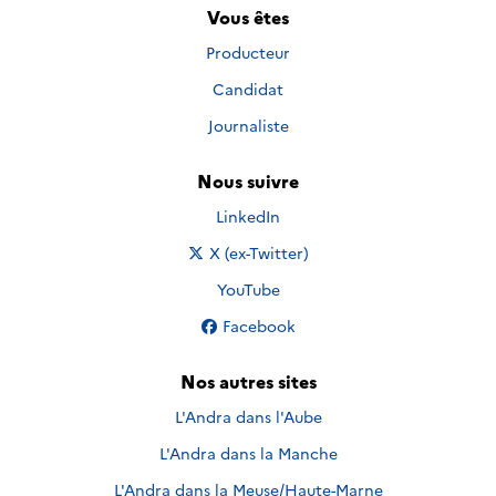
Vous êtes
Producteur
Candidat
Journaliste
Nous suivre
Nous suivre sur
LinkedIn
Nous suivre sur
X (ex-Twitter)
Nous suivre sur
YouTube
Nous suivre sur
Facebook
Nos autres sites
L'Andra dans l'Aube
L'Andra dans la Manche
L'Andra dans la Meuse/Haute-Marne