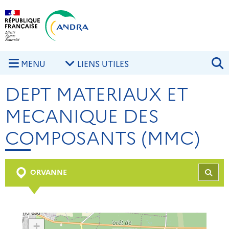
Aller au contenu principal
Skip to navigation
R
MENU
LIENS UTILES
DEPT MATERIAUX ET
MECANIQUE DES
COMPOSANTS (MMC)
ORVANNE
REC
+