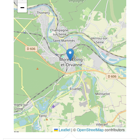
−
Leaflet
|
©
OpenStreetMap
contributors