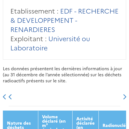
Etablissement :
EDF - RECHERCHE
& DEVELOPPEMENT -
RENARDIERES
Exploitant :
Université ou
Laboratoire
Les données présentent les dernières informations à jour
(au 31 décembre de l’année sélectionnée) sur les déchets
radioactifs présents sur le site.
2013
2014
2015
2016
Volume
Activité
déclaré (en
Nature des
déclarée
m³
Radionucléi
déchets
(en