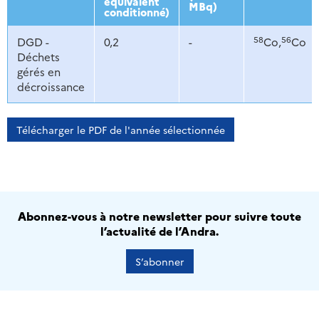
équivalent
MBq)
conditionné)
58
56
DGD -
0,2
-
Co,
Co
Déchets
gérés en
décroissance
Télécharger le PDF de l'année sélectionnée
Abonnez-vous à notre newsletter pour suivre toute
l’actualité de l’Andra.
S’abonner