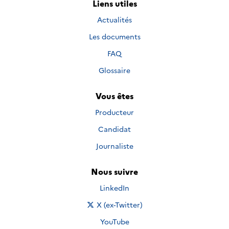
Liens utiles
Actualités
Les documents
FAQ
Glossaire
Vous êtes
Producteur
Candidat
Journaliste
Nous suivre
Nous suivre sur
LinkedIn
Nous suivre sur
X (ex-Twitter)
Nous suivre sur
YouTube