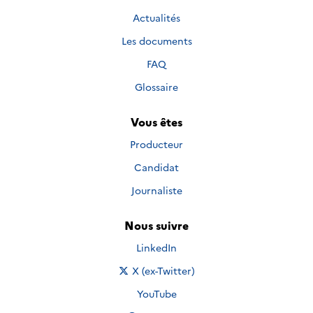
Actualités
Les documents
FAQ
Glossaire
Vous êtes
Producteur
Candidat
Journaliste
Nous suivre
Nous suivre sur
LinkedIn
Nous suivre sur
X (ex-Twitter)
Nous suivre sur
YouTube