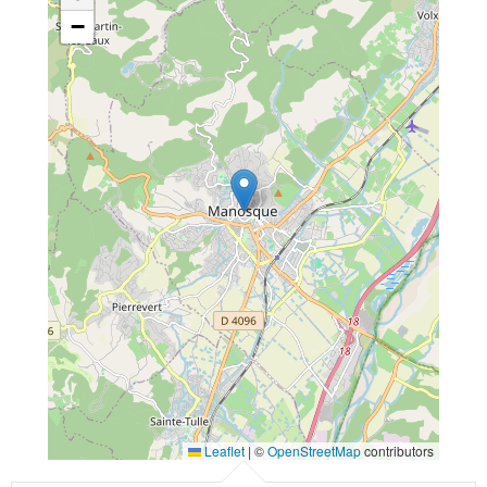
−
Leaflet
|
©
OpenStreetMap
contributors