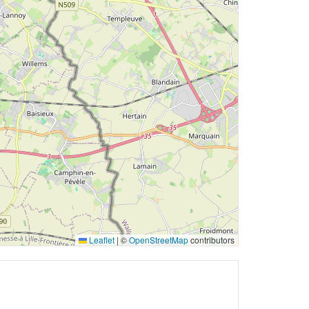
Leaflet
|
©
OpenStreetMap
contributors