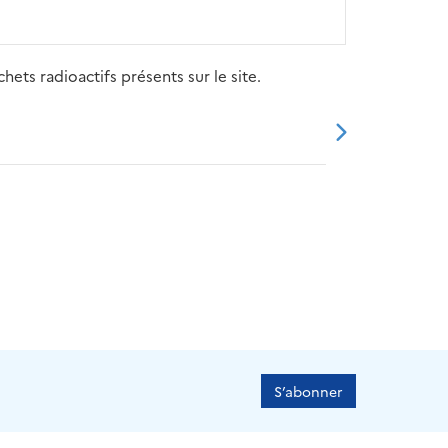
ets radioactifs présents sur le site.
20
2021
2022
2023
2024
S’abonner