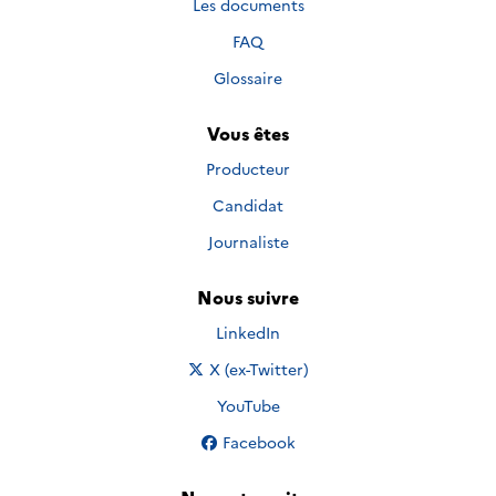
Les documents
FAQ
Glossaire
Vous êtes
Producteur
Candidat
Journaliste
Nous suivre
Nous suivre sur
LinkedIn
Nous suivre sur
X (ex-Twitter)
Nous suivre sur
YouTube
Nous suivre sur
Facebook