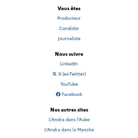
Vous êtes
Producteur
Candidat
Journaliste
Nous suivre
Nous suivre sur
LinkedIn
Nous suivre sur
X (ex-Twitter)
Nous suivre sur
YouTube
Nous suivre sur
Facebook
Nos autres sites
L'Andra dans l'Aube
L'Andra dans la Manche