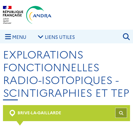
Aller au contenu principal
Skip to navigation
R
MENU
LIENS UTILES
EXPLORATIONS
FONCTIONNELLES
RADIO-ISOTOPIQUES -
SCINTIGRAPHIES ET TEP
BRIVE-LA-GAILLARDE
REC