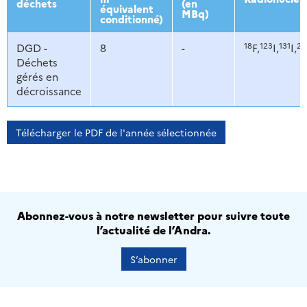
déchets
(en
équivalent
MBq)
conditionné)
18
123
131
20
DGD -
8
-
F,
I,
I,
Déchets
gérés en
décroissance
Télécharger le PDF de l'année sélectionnée
Abonnez-vous à notre newsletter pour suivre toute
l’actualité de l’Andra.
S’abonner