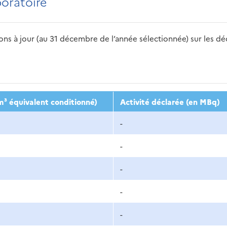
boratoire
s à jour (au 31 décembre de l’année sélectionnée) sur les déch
2016
2017
2018
2019
20
m³ équivalent conditionné)
Activité déclarée (en MBq)
-
-
-
-
-