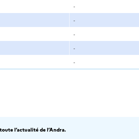
-
-
-
-
-
oute l’actualité de l’Andra.