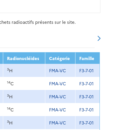
ets radioactifs présents sur le site.
20
2021
2022
2023
2024
Radionucléides
Catégorie
Famille
3
H
FMA-VC
F3-7-01
14
C
FMA-VC
F3-7-01
3
H
FMA-VC
F3-7-01
14
C
FMA-VC
F3-7-01
3
H
FMA-VC
F3-7-01