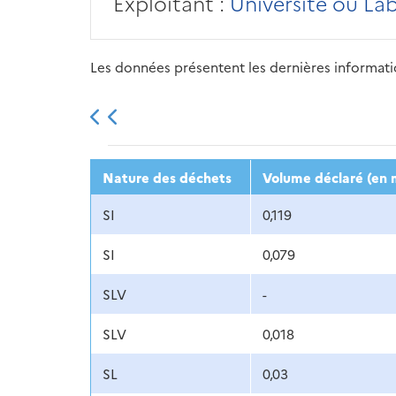
Exploitant :
Université ou La
Les données présentent les dernières information
2013
2014
2015
Nature des déchets
Volume déclaré (en 
SI
0,119
SI
0,079
SLV
-
SLV
0,018
SL
0,03