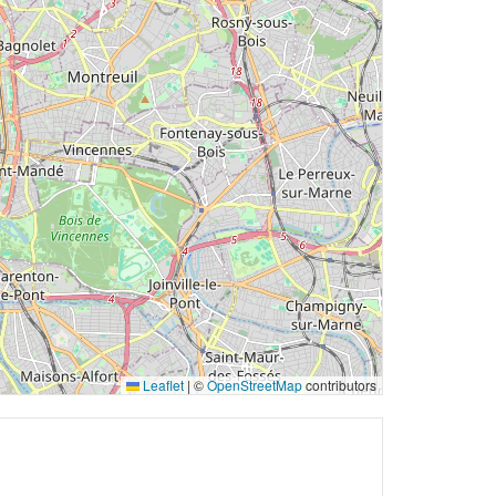
Leaflet
|
©
OpenStreetMap
contributors