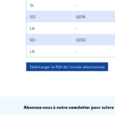
SL
-
SO
0,016
LA
-
SO
0,032
LA
-
Télécharger le PDF de l'année sélectionnée
Abonnez-vous à notre newsletter pour suivre t