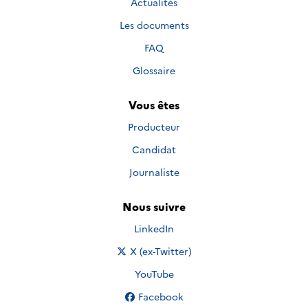
Actualités
Les documents
FAQ
Glossaire
Vous êtes
Producteur
Candidat
Journaliste
Nous suivre
Nous suivre sur
LinkedIn
Nous suivre sur
X (ex-Twitter)
Nous suivre sur
YouTube
Nous suivre sur
Facebook