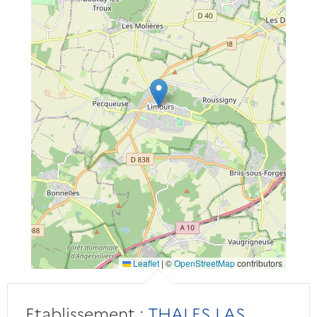
Leaflet
|
©
OpenStreetMap
contributors
Etablissement :
THALES LAS