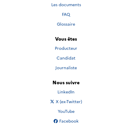
Les documents
FAQ
Glossaire
Vous êtes
Producteur
Candidat
Journaliste
Nous suivre
Nous suivre sur
LinkedIn
Nous suivre sur
X (ex-Twitter)
Nous suivre sur
YouTube
Nous suivre sur
Facebook