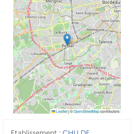
Leaflet
|
©
OpenStreetMap
contributors
Etablissement :
CHU DE