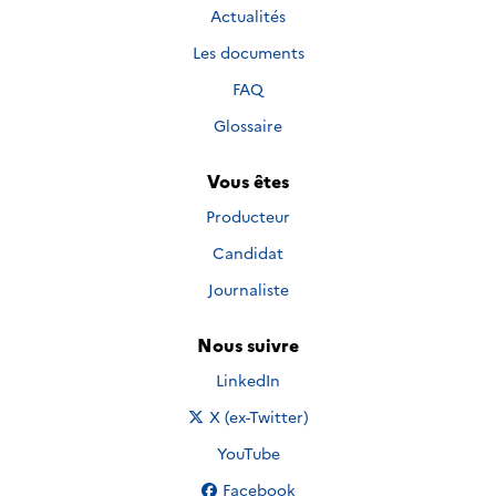
Actualités
Les documents
FAQ
Glossaire
Vous êtes
Producteur
Candidat
Journaliste
Nous suivre
Nous suivre sur
LinkedIn
Nous suivre sur
X (ex-Twitter)
Nous suivre sur
YouTube
Nous suivre sur
Facebook