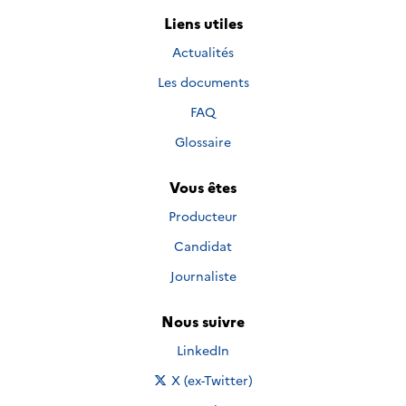
Liens utiles
Actualités
Les documents
FAQ
Glossaire
Vous êtes
Producteur
Candidat
Journaliste
Nous suivre
Nous suivre sur
LinkedIn
Nous suivre sur
X (ex-Twitter)