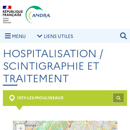
Aller au contenu principal
Skip to navigation
R
MENU
LIENS UTILES
HOSPITALISATION /
SCINTIGRAPHIE ET
TRAITEMENT
ISSY-LES-MOULINEAUX
REC
+