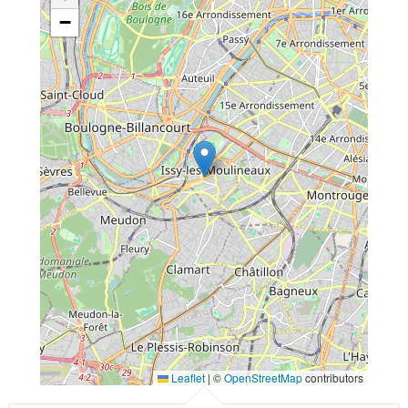
−
Leaflet
|
©
OpenStreetMap
contributors