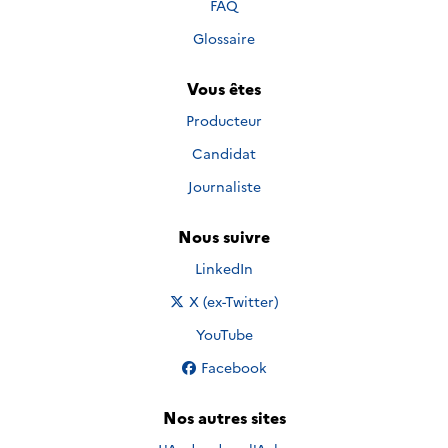
FAQ
Glossaire
Vous êtes
Producteur
Candidat
Journaliste
Nous suivre
Nous suivre sur
LinkedIn
Nous suivre sur
X (ex-Twitter)
Nous suivre sur
YouTube
Nous suivre sur
Facebook
Nos autres sites