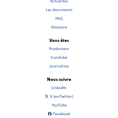
Actualités
Les documents
FAQ
Glossaire
Vous êtes
Producteur
Candidat
Journaliste
Nous suivre
Nous suivre sur
LinkedIn
Nous suivre sur
X (ex-Twitter)
Nous suivre sur
YouTube
Nous suivre sur
Facebook