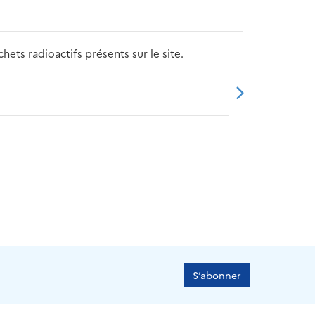
ets radioactifs présents sur le site.
20
2021
2022
2023
2024
S’abonner