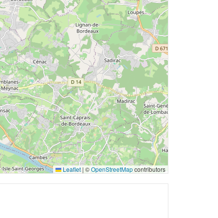
Leaflet
|
©
OpenStreetMap
contributors