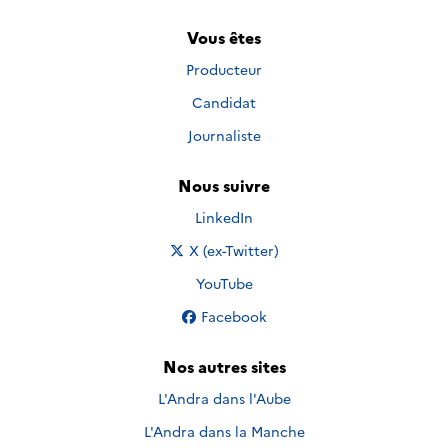
Vous êtes
Producteur
Candidat
Journaliste
Nous suivre
Nous suivre sur
LinkedIn
Nous suivre sur
X (ex-Twitter)
Nous suivre sur
YouTube
Nous suivre sur
Facebook
Nos autres sites
L'Andra dans l'Aube
L'Andra dans la Manche