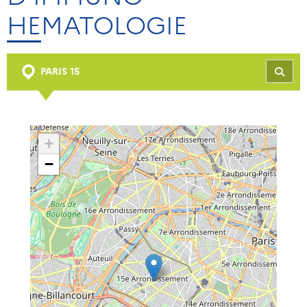
HEMATOLOGIE
PARIS 15
REC
+
−