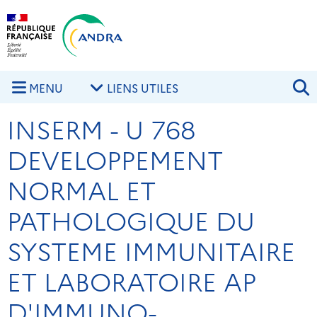
Aller au contenu principal
Skip to navigation
R
MENU
LIENS UTILES
INSERM - U 768
DEVELOPPEMENT
NORMAL ET
PATHOLOGIQUE DU
SYSTEME IMMUNITAIRE
ET LABORATOIRE AP
D'IMMUNO-