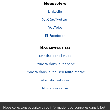
Nous suivre
Nous suivre sur
LinkedIn
Nous suivre sur
X (ex-Twitter)
Nous suivre sur
YouTube
Nous suivre sur
Facebook
Nos autres sites
L'Andra dans l'Aube
L'Andra dans la Manche
L'Andra dans la Meuse/Haute-Marne
Site international
Nos autres sites
Nous collectons et traitons vos informations personnelles dans le but
Andra.fr
© 2026 - Andra. Tous droits réservés.