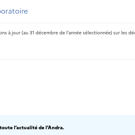
boratoire
s à jour (au 31 décembre de l’année sélectionnée) sur les déch
2016
2017
2018
2019
20
oute l’actualité de l’Andra.