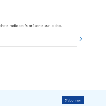
ets radioactifs présents sur le site.
20
2021
2022
2023
2024
S’abonner