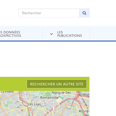
chercher sur Andra Inventaire
Rechercher
Lancer la recher
ES DONNÉES
LES
ROSPECTIVES
PUBLICATIONS
RECHERCHER UN AUTRE SITE