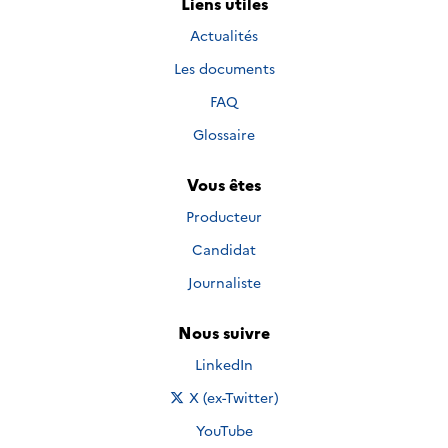
Liens utiles
Actualités
Les documents
FAQ
Glossaire
Vous êtes
Producteur
Candidat
Journaliste
Nous suivre
Nous suivre sur
LinkedIn
Nous suivre sur
X (ex-Twitter)
Nous suivre sur
YouTube