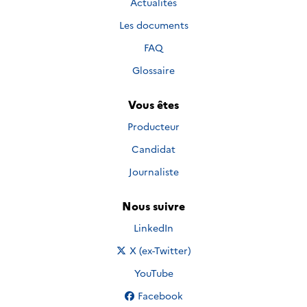
Actualités
Les documents
FAQ
Glossaire
Vous êtes
Producteur
Candidat
Journaliste
Nous suivre
Nous suivre sur
LinkedIn
Nous suivre sur
X (ex-Twitter)
Nous suivre sur
YouTube
Nous suivre sur
Facebook