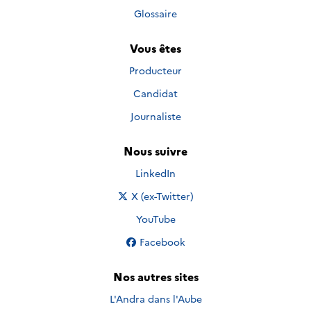
Glossaire
Vous êtes
Producteur
Candidat
Journaliste
Nous suivre
Nous suivre sur
LinkedIn
Nous suivre sur
X (ex-Twitter)
Nous suivre sur
YouTube
Nous suivre sur
Facebook
Nos autres sites
L'Andra dans l'Aube