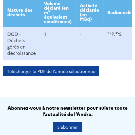
2013
2014
2015
2016
Volume
Activité
déclaré (en
Nature des
déclarée
m³
Radionucléi
déchets
(en
équivalent
MBq)
conditionné)
32
35
DGD -
1
-
P,
S
Déchets
gérés en
décroissance
Télécharger le PDF de l'année sélectionnée
Abonnez-vous à notre newsletter pour suivre toute
l’actualité de l’Andra.
S’abonner