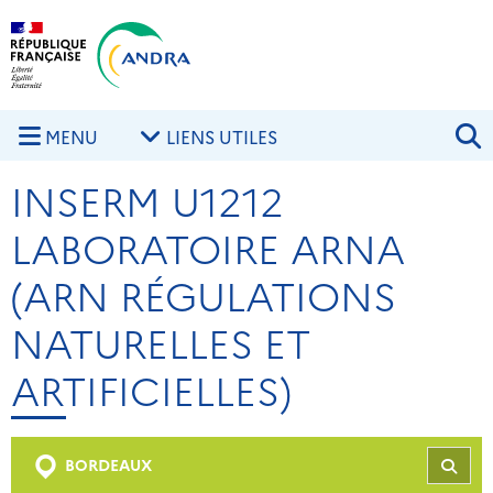
Aller au contenu principal
Skip to navigation
R
MENU
LIENS UTILES
INSERM U1212
LABORATOIRE ARNA
(ARN RÉGULATIONS
NATURELLES ET
ARTIFICIELLES)
BORDEAUX
REC