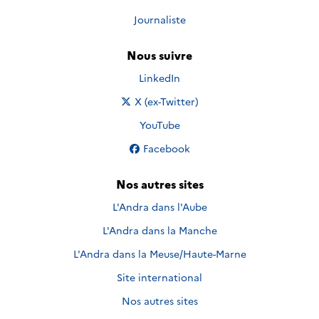
Journaliste
Nous suivre
Nous suivre sur
LinkedIn
Nous suivre sur
X (ex-Twitter)
Nous suivre sur
YouTube
Nous suivre sur
Facebook
Nos autres sites
L'Andra dans l'Aube
L'Andra dans la Manche
L'Andra dans la Meuse/Haute-Marne
Site international
Nos autres sites