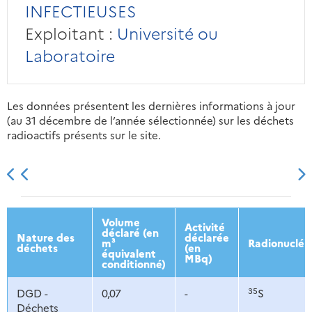
INFECTIEUSES
Exploitant :
Université ou
Laboratoire
Les données présentent les dernières informations à jour
(au 31 décembre de l’année sélectionnée) sur les déchets
radioactifs présents sur le site.
2013
2014
2015
2016
Volume
Activité
déclaré (en
Nature des
déclarée
m³
Radionucléi
déchets
(en
équivalent
MBq)
conditionné)
35
DGD -
0,07
-
S
Déchets