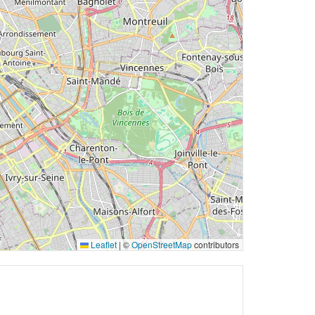
Leaflet
|
©
OpenStreetMap
contributors