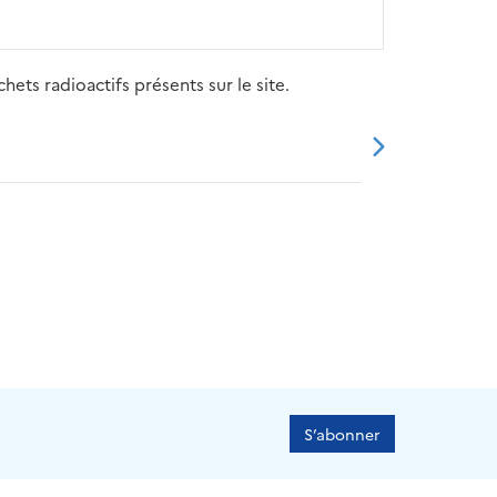
ets radioactifs présents sur le site.
20
2021
2022
2023
2024
S’abonner