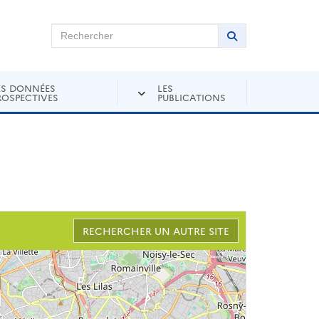
chercher sur Andra Inventaire
Rechercher
Lancer la recher
ES DONNÉES
LES
ROSPECTIVES
PUBLICATIONS
RECHERCHER UN AUTRE SITE