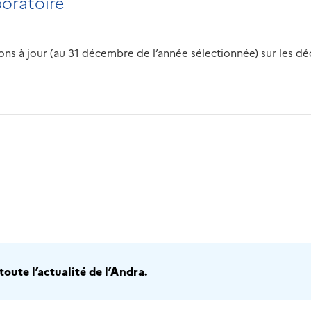
boratoire
s à jour (au 31 décembre de l’année sélectionnée) sur les déch
2016
2017
2018
2019
20
oute l’actualité de l’Andra.