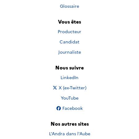
Glossaire
Vous êtes
Producteur
Candidat
Journaliste
Nous suivre
Nous suivre sur
LinkedIn
Nous suivre sur
X (ex-Twitter)
Nous suivre sur
YouTube
Nous suivre sur
Facebook
Nos autres sites
L'Andra dans l'Aube