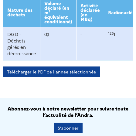
2013
2014
2015
2016
Volume
Activité
déclaré (en
Nature des
déclarée
m³
Radionucléi
déchets
(en
équivalent
MBq)
conditionné)
125
DGD -
0,1
-
I
Déchets
gérés en
décroissance
Télécharger le PDF de l'année sélectionnée
Abonnez-vous à notre newsletter pour suivre toute
l’actualité de l’Andra.
S’abonner