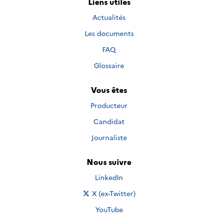
Liens utiles
Actualités
Les documents
FAQ
Glossaire
Vous êtes
Producteur
Candidat
Journaliste
Nous suivre
Nous suivre sur
LinkedIn
Nous suivre sur
X (ex-Twitter)
Nous suivre sur
YouTube