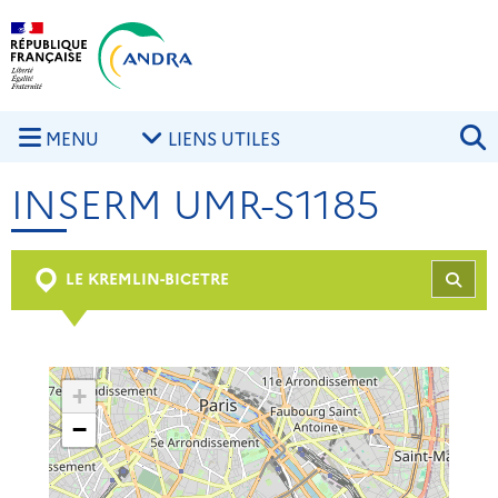
Aller au contenu principal
Skip to navigation
R
MENU
LIENS UTILES
INSERM UMR-S1185
LE KREMLIN-BICETRE
REC
+
−