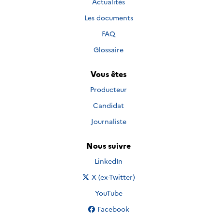
Actualités
Les documents
FAQ
Glossaire
Vous êtes
Producteur
Candidat
Journaliste
Nous suivre
Nous suivre sur
LinkedIn
Nous suivre sur
X (ex-Twitter)
Nous suivre sur
YouTube
Nous suivre sur
Facebook