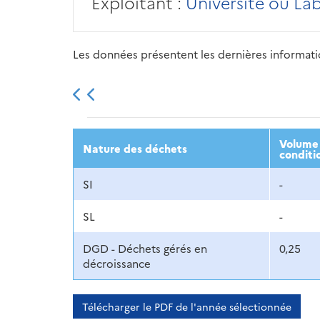
Exploitant :
Université ou La
Les données présentent les dernières information
2013
2014
2015
Volume 
Nature des déchets
conditi
SI
-
SL
-
DGD - Déchets gérés en
0,25
décroissance
Télécharger le PDF de l'année sélectionnée