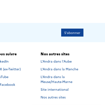
S’abonner
us suivre
Nos autres sites
s suivre sur
nkedIn
L'Andra dans l'Aube
Nous suivre sur
X (ex-Twitter)
L'Andra dans la Manche
s suivre sur
uTube
L'Andra dans la
Meuse/Haute-Marne
Nous suivre sur
Facebook
Site international
Nos autres sites