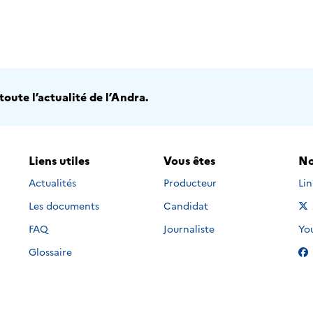
oute l’actualité de l’Andra.
Liens utiles
Vous êtes
No
Nou
Actualités
Producteur
Li
Les documents
Candidat
Nou
FAQ
Journaliste
Yo
Glossaire