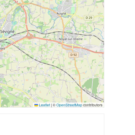
Leaflet
|
©
OpenStreetMap
contributors