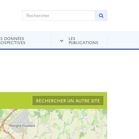
chercher sur Andra Inventaire
Rechercher
Lancer la recher
ES DONNÉES
LES
ROSPECTIVES
PUBLICATIONS
RECHERCHER UN AUTRE SITE