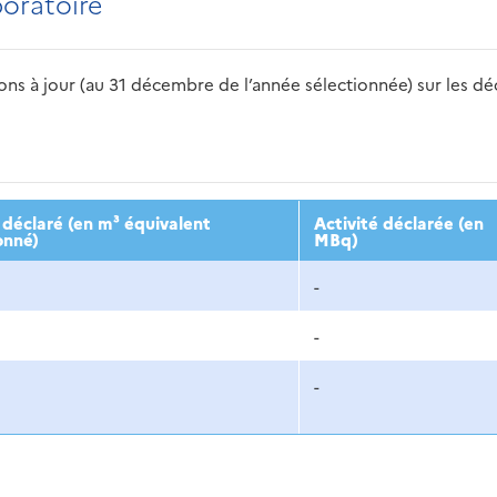
boratoire
s à jour (au 31 décembre de l’année sélectionnée) sur les déch
2016
2017
2018
2019
20
déclaré (en m³ équivalent
Activité déclarée (en
onné)
MBq)
-
-
-