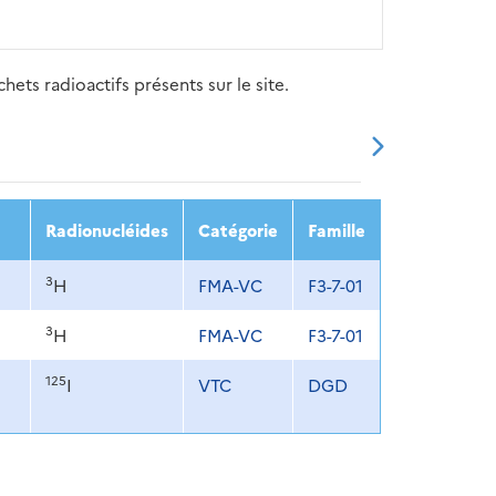
ets radioactifs présents sur le site.
20
2021
2022
2023
2024
Radionucléides
Catégorie
Famille
3
H
FMA-VC
F3-7-01
3
H
FMA-VC
F3-7-01
125
I
VTC
DGD