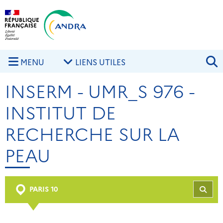
Aller au contenu principal
Skip to navigation
R
MENU
LIENS UTILES
INSERM - UMR_S 976 -
INSTITUT DE
RECHERCHE SUR LA
PEAU
PARIS 10
REC