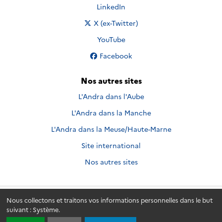
Nous suivre sur
LinkedIn
Nous suivre sur
X (ex-Twitter)
Nous suivre sur
YouTube
Nous suivre sur
Facebook
Nos autres sites
L'Andra dans l'Aube
L'Andra dans la Manche
L'Andra dans la Meuse/Haute-Marne
Site international
Nos autres sites
Nous collectons et traitons vos informations personnelles dans le but
Andra.fr
© 2026 - Andra. Tous droits réservés.
suivant :
Système
.