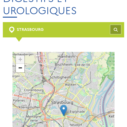
UROLOGIQUES
STRASBOURG
REC
+
−