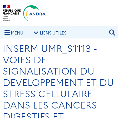
Aller au contenu principal
Skip to navigation
R
MENU
LIENS UTILES
INSERM UMR_S1113 -
VOIES DE
SIGNALISATION DU
DEVELOPPEMENT ET DU
STRESS CELLULAIRE
DANS LES CANCERS
DIGESTIFS ET