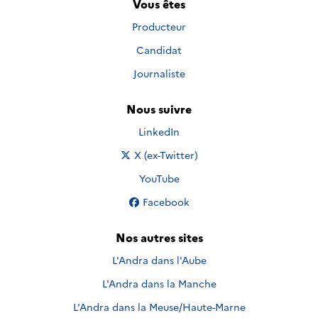
Vous êtes
Producteur
Candidat
Journaliste
Nous suivre
Nous suivre sur
LinkedIn
Nous suivre sur
X (ex-Twitter)
Nous suivre sur
YouTube
Nous suivre sur
Facebook
Nos autres sites
L'Andra dans l'Aube
L'Andra dans la Manche
L'Andra dans la Meuse/Haute-Marne