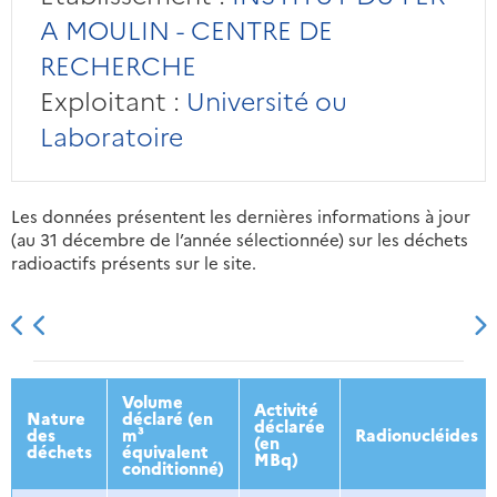
A MOULIN - CENTRE DE
RECHERCHE
Exploitant :
Université ou
Laboratoire
Les données présentent les dernières informations à jour
(au 31 décembre de l’année sélectionnée) sur les déchets
radioactifs présents sur le site.
2013
2014
2015
2016
Volume
Activité
Nature
déclaré (en
déclarée
des
m³
Radionucléides
(en
déchets
équivalent
MBq)
conditionné)