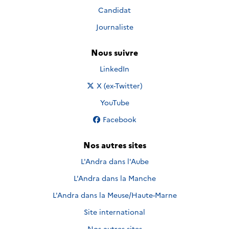
Candidat
Journaliste
Nous suivre
Nous suivre sur
LinkedIn
Nous suivre sur
X (ex-Twitter)
Nous suivre sur
YouTube
Nous suivre sur
Facebook
Nos autres sites
L'Andra dans l'Aube
L'Andra dans la Manche
L'Andra dans la Meuse/Haute-Marne
Site international
Nos autres sites