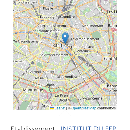
Leaflet
|
©
OpenStreetMap
contributors
Etablissement :
INSTITUT DU FER