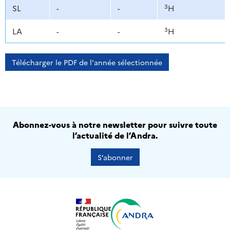
3
SL
-
-
H
3
LA
-
-
H
Télécharger le PDF de l'année sélectionnée
Abonnez-vous à notre newsletter pour suivre toute
l’actualité de l’Andra.
S’abonner