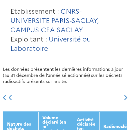
Etablissement :
CNRS-
UNIVERSITE PARIS-SACLAY,
CAMPUS CEA SACLAY
Exploitant :
Université ou
Laboratoire
Les données présentent les dernières informations à jour
(au 31 décembre de l’année sélectionnée) sur les déchets
radioactifs présents sur le site.
2013
2014
2015
2016
Volume
Activité
déclaré (en
Nature des
déclarée
m³
Radionucléi
déchets
(en