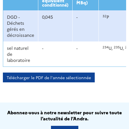
équivalent
MBq)
conditionné)
32
DGD -
0,045
-
P
Déchets
gérés en
décroissance
234
235
23
sel naturel
-
-
U,
U,
de
laboratoire
Télécharger le PDF de l'année sélectionnée
Abonnez-vous à notre newsletter pour suivre toute
l’actualité de l’Andra.