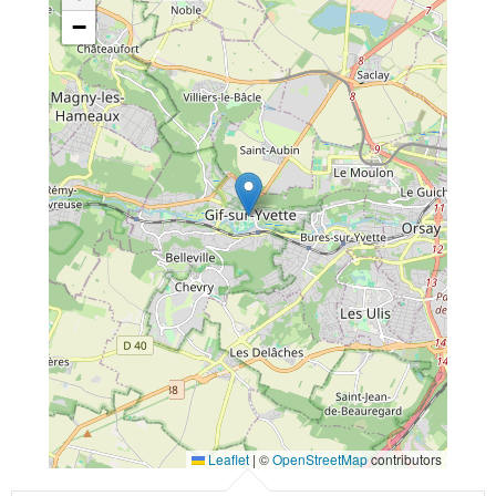
−
Leaflet
|
©
OpenStreetMap
contributors