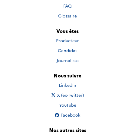
FAQ
Glossaire
Vous êtes
Producteur
Candidat
Journaliste
Nous suivre
Nous suivre sur
LinkedIn
Nous suivre sur
X (ex-Twitter)
Nous suivre sur
YouTube
Nous suivre sur
Facebook
Nos autres sites