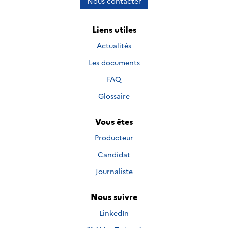
Nous contacter
Liens utiles
Actualités
Les documents
FAQ
Glossaire
Vous êtes
Producteur
Candidat
Journaliste
Nous suivre
Nous suivre sur
LinkedIn