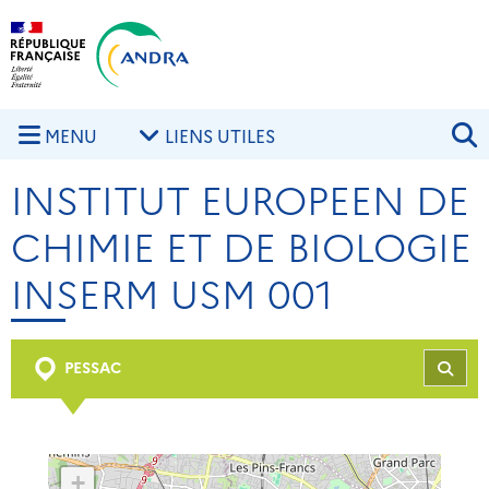
Aller au contenu principal
Skip to navigation
R
MENU
LIENS UTILES
INSTITUT EUROPEEN DE
CHIMIE ET DE BIOLOGIE
INSERM USM 001
PESSAC
REC
+