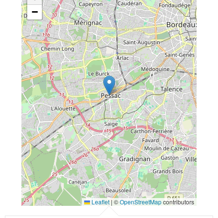
−
Leaflet
|
©
OpenStreetMap
contributors