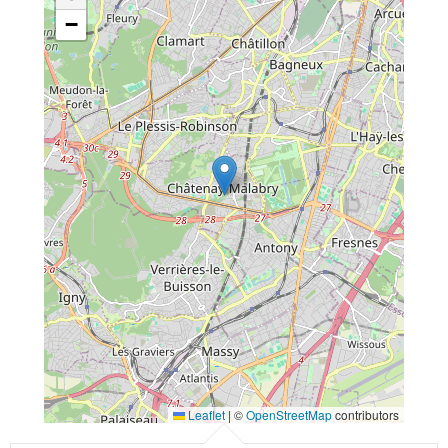
−
Leaflet
|
©
OpenStreetMap
contributors