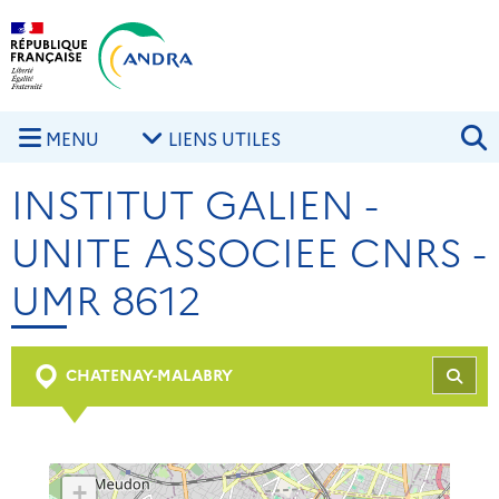
Aller au contenu principal
Skip to navigation
R
MENU
LIENS UTILES
INSTITUT GALIEN -
UNITE ASSOCIEE CNRS -
UMR 8612
CHATENAY-MALABRY
REC
+