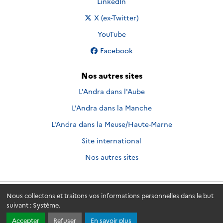
Nous suivre sur
LinkedIn
Nous suivre sur
X (ex-Twitter)
Nous suivre sur
YouTube
Nous suivre sur
Facebook
Nos autres sites
L'Andra dans l'Aube
L'Andra dans la Manche
L'Andra dans la Meuse/Haute-Marne
Site international
Nos autres sites
Nous collectons et traitons vos informations personnelles dans le but
Andra.fr
© 2026 - Andra. Tous droits réservés.
suivant :
Système
.
Accepter
Refuser
En savoir plus