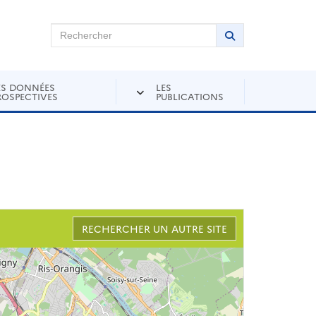
chercher sur Andra Inventaire
Rechercher
Lancer la recher
ES DONNÉES
LES
ROSPECTIVES
PUBLICATIONS
RECHERCHER UN AUTRE SITE