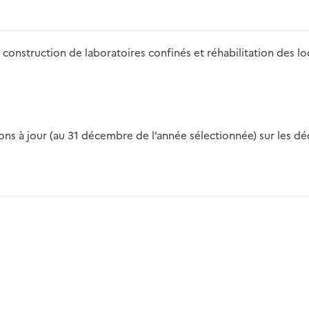
 construction de laboratoires confinés et réhabilitation des lo
s à jour (au 31 décembre de l’année sélectionnée) sur les déch
2016
2017
2018
2019
20