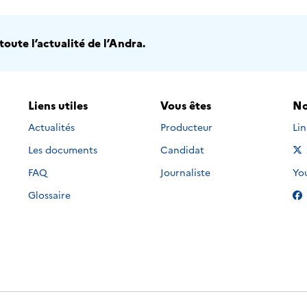
oute l’actualité de l’Andra.
Liens utiles
Vous êtes
No
Nou
Actualités
Producteur
Li
Les documents
Candidat
Nou
FAQ
Journaliste
Yo
Glossaire