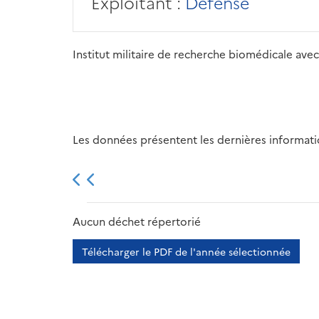
Exploitant :
Défense
Institut militaire de recherche biomédicale avec
Les données présentent les dernières information
2013
2014
2015
Aucun déchet répertorié
Télécharger le PDF de l'année sélectionnée