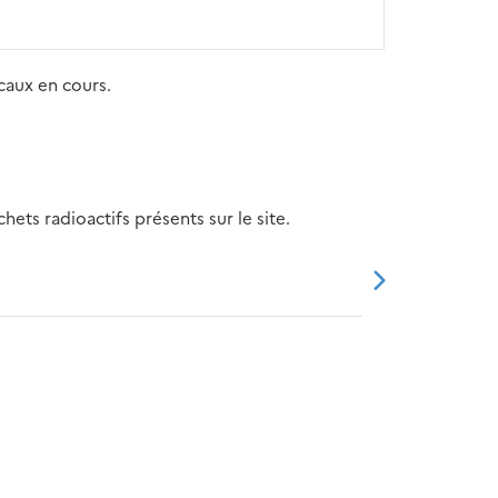
caux en cours.
ets radioactifs présents sur le site.
20
2021
2022
2023
2024