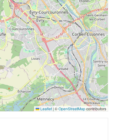
Leaflet
|
©
OpenStreetMap
contributors