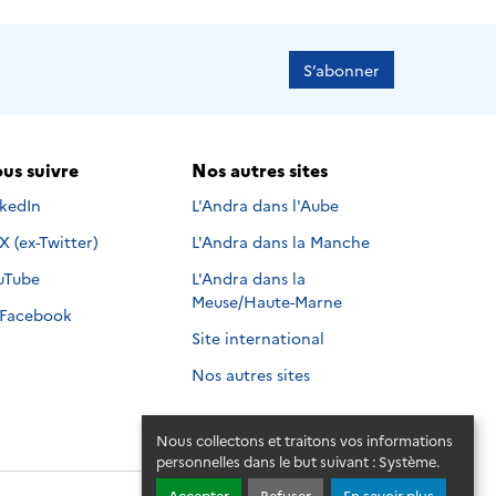
S’abonner
us suivre
Nos autres sites
s suivre sur
nkedIn
L'Andra dans l'Aube
Nous suivre sur
X (ex-Twitter)
L'Andra dans la Manche
s suivre sur
uTube
L'Andra dans la
Meuse/Haute-Marne
Nous suivre sur
Facebook
Site international
Nos autres sites
Nous collectons et traitons vos informations
personnelles dans le but suivant :
Système
.
Accepter
Refuser
En savoir plus