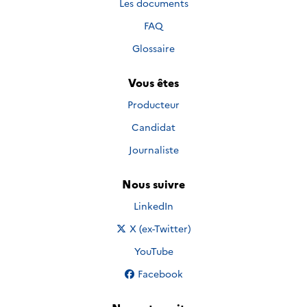
Les documents
FAQ
Glossaire
Vous êtes
Producteur
Candidat
Journaliste
Nous suivre
Nous suivre sur
LinkedIn
Nous suivre sur
X (ex-Twitter)
Nous suivre sur
YouTube
Nous suivre sur
Facebook