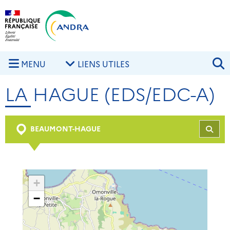
Aller au contenu principal
Skip to navigation
R
MENU
LIENS UTILES
LA HAGUE (EDS/EDC-A)
BEAUMONT-HAGUE
REC
+
−