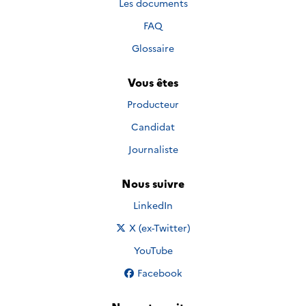
Les documents
FAQ
Glossaire
Vous êtes
Producteur
Candidat
Journaliste
Nous suivre
Nous suivre sur
LinkedIn
Nous suivre sur
X (ex-Twitter)
Nous suivre sur
YouTube
Nous suivre sur
Facebook