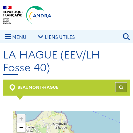
Aller au contenu principal
Skip to navigation
R
MENU
LIENS UTILES
LA HAGUE (EEV/LH
Fosse 40)
BEAUMONT-HAGUE
REC
+
−