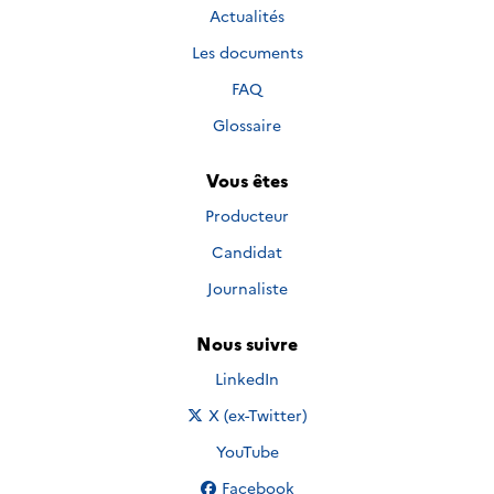
Actualités
Les documents
FAQ
Glossaire
Vous êtes
Producteur
Candidat
Journaliste
Nous suivre
Nous suivre sur
LinkedIn
Nous suivre sur
X (ex-Twitter)
Nous suivre sur
YouTube
Nous suivre sur
Facebook