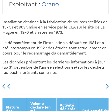
Exploitant :
Orano
Installation destinée à la fabrication de sources scellées de
137Cs et 90Sr, mise en service par le CEA sur le site de La
Hague en 1970 et arrêtée en 1973.
Le démantèlement de l'installation a débuté en 1981 et a
été interrompu en 1992 ; des études sont actuellement en
cours pour le redémarrage du démantèlement.
Les données présentent les dernières informations à jour
(au 31 décembre de l’année sélectionnée) sur les déchets
radioactifs présents sur le site.
2013
2014
2015
2016
Volume
Activité
Nature
déclaré (en
déclarée
des
m³
Radionucléides