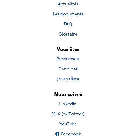
Actualités
Les documents
FAQ
Glossaire
Vous êtes
Producteur
Candidat
Journaliste
Nous suivre
Nous suivre sur
LinkedIn
Nous suivre sur
X (ex-Twitter)
Nous suivre sur
YouTube
Nous suivre sur
Facebook