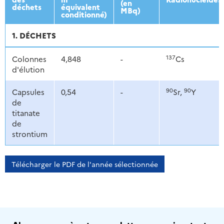
(en
déchets
équivalent
MBq)
conditionné)
1. DÉCHETS
137
Colonnes
4,848
-
Cs
d'élution
90
90
Capsules
0,54
-
Sr,
Y
de
titanate
de
strontium
Télécharger le PDF de l'année sélectionnée