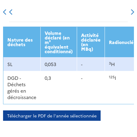
2013
2014
2015
2016
Volume
Activité
déclaré (en
Nature des
déclarée
m³
Radionucléi
déchets
(en
équivalent
MBq)
conditionné)
3
SL
0,053
-
H
125
DGD -
0,3
-
I
Déchets
gérés en
décroissance
Télécharger le PDF de l'année sélectionnée