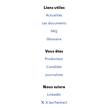
Liens utiles
Actualités
Les documents
FAQ
Glossaire
Vous êtes
Producteur
Candidat
Journaliste
Nous suivre
Nous suivre sur
LinkedIn
Nous suivre sur
X (ex-Twitter)