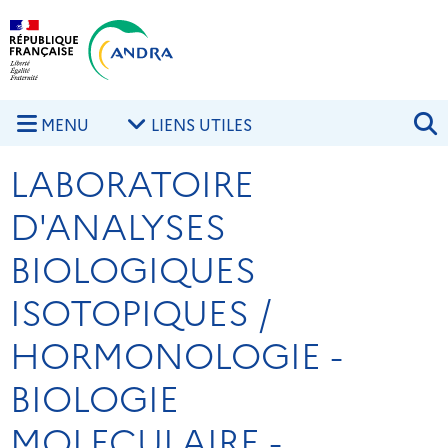
Aller au contenu principal
Skip to navigation
R
MENU
LIENS UTILES
LABORATOIRE
D'ANALYSES
BIOLOGIQUES
ISOTOPIQUES /
HORMONOLOGIE -
BIOLOGIE
MOLECULAIRE -