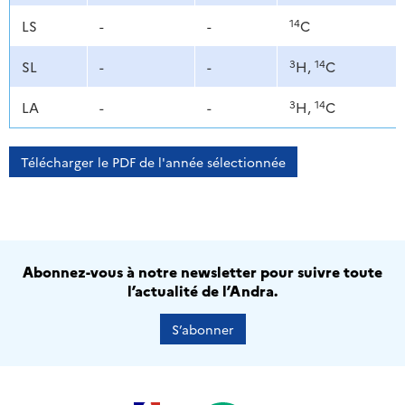
14
LS
-
-
C
3
14
SL
-
-
H,
C
3
14
LA
-
-
H,
C
Télécharger le PDF de l'année sélectionnée
Abonnez-vous à notre newsletter pour suivre toute
l’actualité de l’Andra.
S’abonner