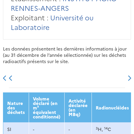
RENNES-ANGERS
Exploitant :
Université ou
Laboratoire
Les données présentent les dernières informations à jour
(au 31 décembre de l’année sélectionnée) sur les déchets
radioactifs présents sur le site.
2013
2014
2015
2016
Volume
Activité
Nature
déclaré (en
déclarée
des
m³
Radionucléides
(en
déchets
équivalent
MBq)
conditionné)
3
14
SI
-
-
H,
C