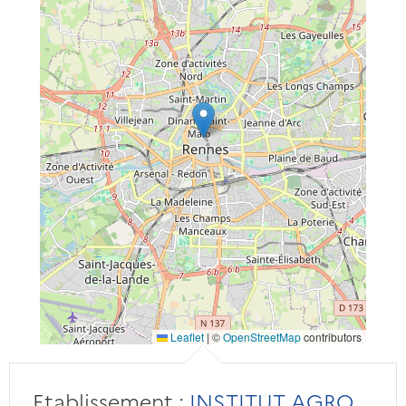
Leaflet
|
©
OpenStreetMap
contributors
Etablissement :
INSTITUT AGRO