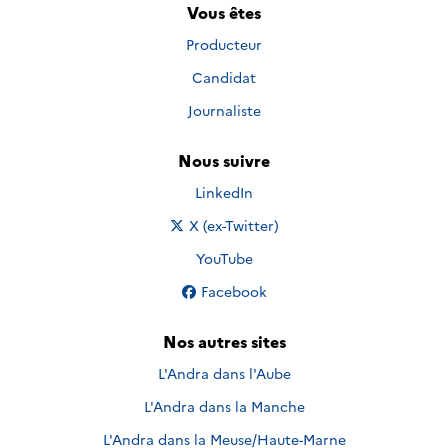
Vous êtes
Producteur
Candidat
Journaliste
Nous suivre
Nous suivre sur
LinkedIn
Nous suivre sur
X (ex-Twitter)
Nous suivre sur
YouTube
Nous suivre sur
Facebook
Nos autres sites
L'Andra dans l'Aube
L'Andra dans la Manche
L'Andra dans la Meuse/Haute-Marne