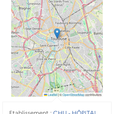
Leaflet
|
©
OpenStreetMap
contributors
Etablissement :
CHU - HÔPITAL