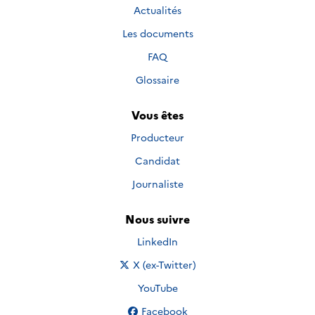
Actualités
Les documents
FAQ
Glossaire
Vous êtes
Producteur
Candidat
Journaliste
Nous suivre
Nous suivre sur
LinkedIn
Nous suivre sur
X (ex-Twitter)
Nous suivre sur
YouTube
Nous suivre sur
Facebook