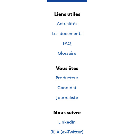
Liens utiles
Actualités
Les documents
FAQ
Glossaire
Vous êtes
Producteur
Candidat
Journaliste
Nous suivre
Nous suivre sur
LinkedIn
Nous suivre sur
X (ex-Twitter)