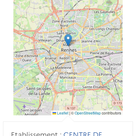
Leaflet
|
©
OpenStreetMap
contributors
Etablissement :
CENTRE DE